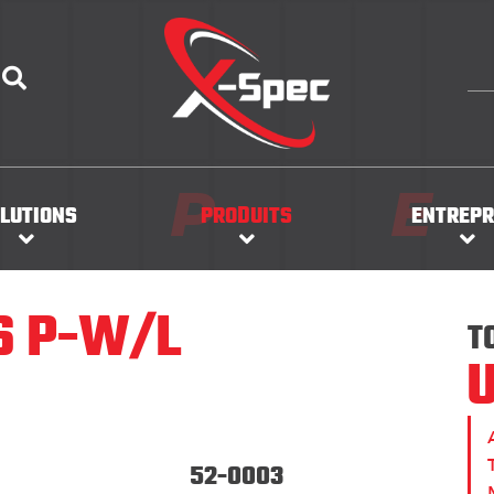
P
E
LUTIONS
PRODUITS
ENTREPR
S P-W/L
T
52-0003