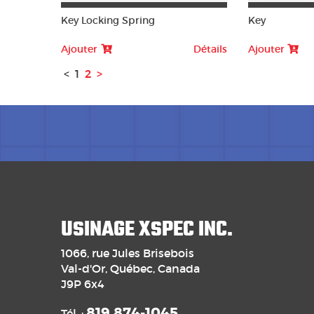
Key Locking Spring
Key
Ajouter
Détails
Ajouter
<
1
2
>
USINAGE XSPEC INC.
1066, rue Jules Brisebois
Val-d'Or, Québec, Canada
J9P 6x4
819 874-1045
Tél. :