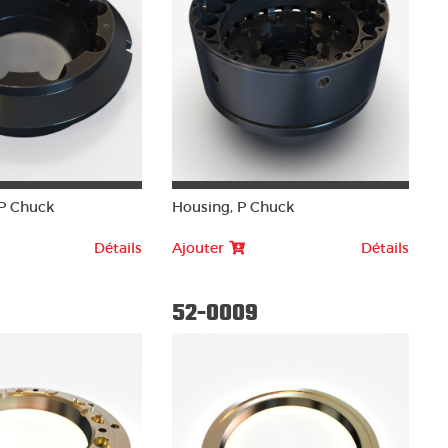
P Chuck
Housing, P Chuck
Détails
Ajouter
Détails
52-0009