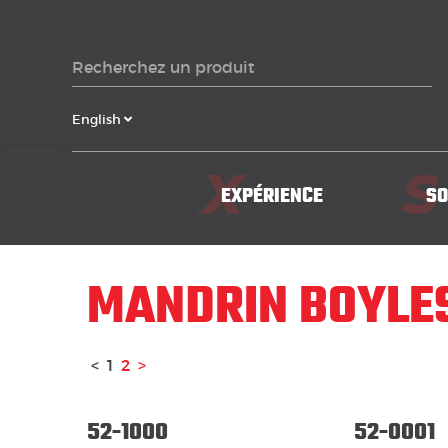
English
X
S
EXPÉRIENCE
SO
MANDRIN BOYLE
<
1
2
>
52-1000
52-0001