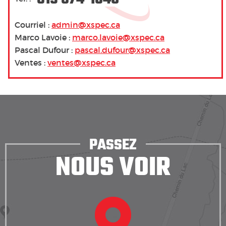
Courriel :
admin@xspec.ca
Marco Lavoie :
marco.lavoie@xspec.ca
Pascal Dufour :
pascal.dufour@xspec.ca
Ventes :
ventes@xspec.ca
PASSEZ
NOUS VOIR