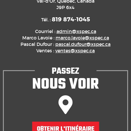
Val-d'Or, Québec, Canada
J9P 6x4
819 874-1045
Tél. :
Courriel :
admin@xspec.ca
Marco Lavoie :
marco.lavoie@xspec.ca
Pascal Dufour :
pascal.dufour@xspec.ca
Ventes :
ventes@xspec.ca
PASSEZ
NOUS VOIR
OBTENIR L'ITINÉRAIRE