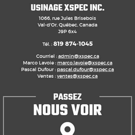
USINAGE XSPEC INC.
1066, rue Jules Brisebois
Val-d'Or, Québec, Canada
J9P 6x4
819 874-1045
Tél. :
Courriel :
admin@xspec.ca
Marco Lavoie :
marco.lavoie@xspec.ca
Pascal Dufour :
pascal.dufour@xspec.ca
Ventes :
ventes@xspec.ca
PASSEZ
NOUS VOIR