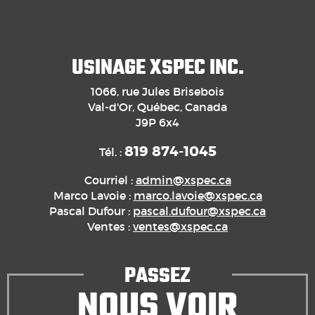
USINAGE XSPEC INC.
1066, rue Jules Brisebois
Val-d'Or, Québec, Canada
J9P 6x4
819 874-1045
Tél. :
Courriel :
admin@xspec.ca
Marco Lavoie :
marco.lavoie@xspec.ca
Pascal Dufour :
pascal.dufour@xspec.ca
Ventes :
ventes@xspec.ca
PASSEZ
NOUS VOIR